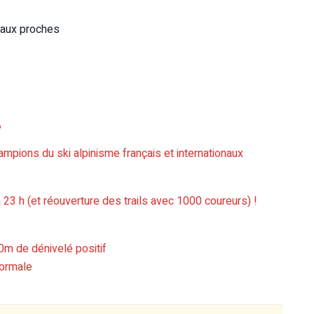
 aux proches
?
mpions du ski alpinisme français et internationaux
à 23 h (et réouverture des trails avec 1000 coureurs) !
00m de dénivelé positif
normale