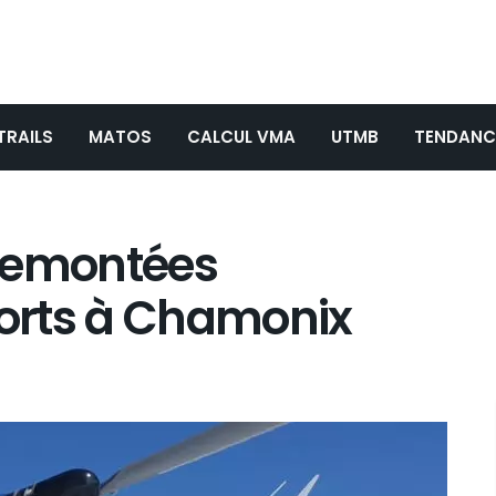
TRAILS
MATOS
CALCUL VMA
UTMB
TENDANC
 remontées
orts à Chamonix