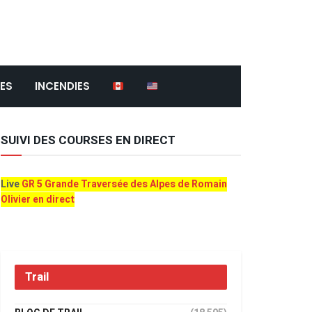
ES
INCENDIES
SUIVI DES COURSES EN DIRECT
Live
GR 5 Grande Traversée des Alpes de Romain
Olivier en direct
Trail