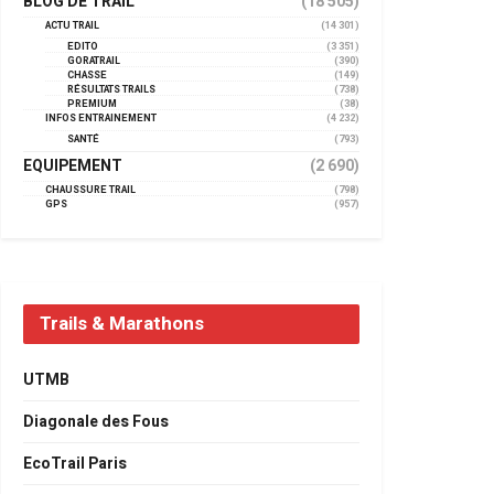
BLOG DE TRAIL
(18 505)
ACTU TRAIL
(14 301)
EDITO
(3 351)
GORATRAIL
(390)
CHASSE
(149)
RÉSULTATS TRAILS
(738)
PREMIUM
(38)
INFOS ENTRAINEMENT
(4 232)
SANTÉ
(793)
EQUIPEMENT
(2 690)
CHAUSSURE TRAIL
(798)
GPS
(957)
Trails & Marathons
UTMB
Diagonale des Fous
EcoTrail Paris