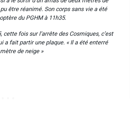
i à le sortir d’un amas de deux mètres de
pu être réanimé. Son corps sans vie a été
icoptère du PGHM à 11h35.
 cette fois sur l’arrête des Cosmiques, c’est
a fait partir une plaque. « Il a été enterré
 mètre de neige »