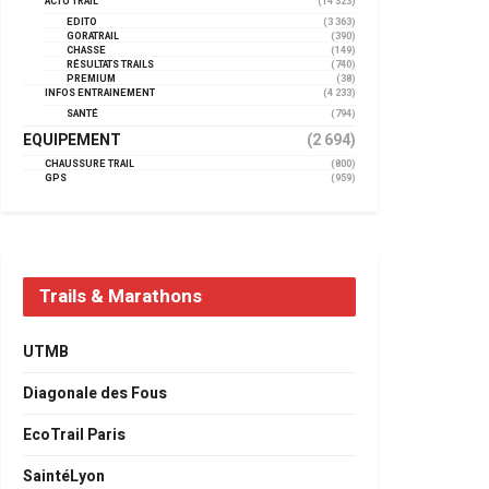
ACTU TRAIL
(14 323)
EDITO
(3 363)
GORATRAIL
(390)
CHASSE
(149)
RÉSULTATS TRAILS
(740)
PREMIUM
(38)
INFOS ENTRAINEMENT
(4 233)
SANTÉ
(794)
EQUIPEMENT
(2 694)
CHAUSSURE TRAIL
(800)
GPS
(959)
Trails & Marathons
UTMB
Diagonale des Fous
EcoTrail Paris
SaintéLyon