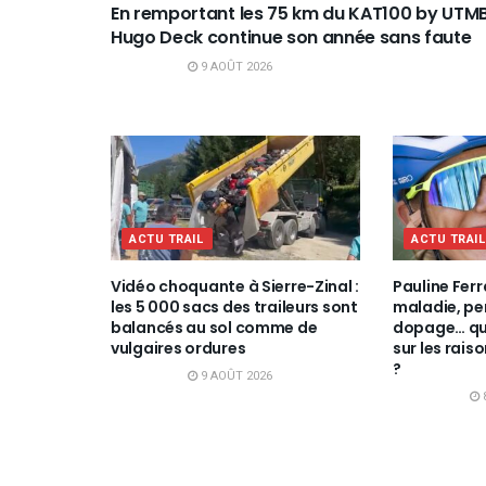
En remportant les 75 km du KAT100 by UTMB
Hugo Deck continue son année sans faute
9 AOÛT 2026
ACTU TRAIL
ACTU TRAI
Vidéo choquante à Sierre-Zinal :
Pauline Fer
les 5 000 sacs des traileurs sont
maladie, pe
balancés au sol comme de
dopage… qu
vulgaires ordures
sur les rai
?
9 AOÛT 2026