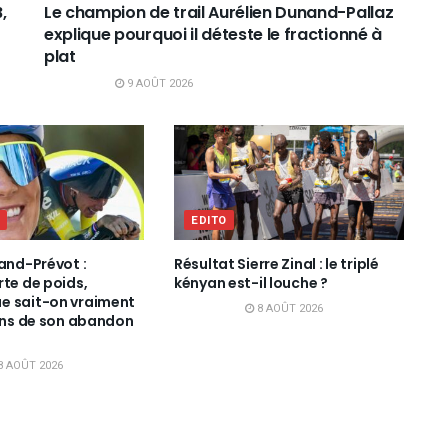
,
Le champion de trail Aurélien Dunand-Pallaz
explique pourquoi il déteste le fractionné à
plat
9 AOÛT 2026
L
EDITO
rand-Prévot :
Résultat Sierre Zinal : le triplé
rte de poids,
kényan est-il louche ?
e sait-on vraiment
8 AOÛT 2026
sons de son abandon
8 AOÛT 2026