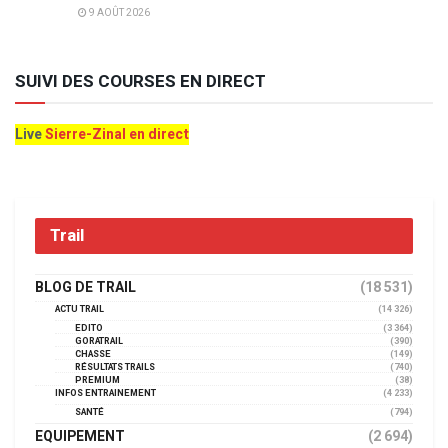
9 AOÛT 2026
SUIVI DES COURSES EN DIRECT
Live
Sierre-Zinal en direct
Trail
BLOG DE TRAIL
(18 531)
ACTU TRAIL
(14 326)
EDITO
(3 364)
GORATRAIL
(390)
CHASSE
(149)
RÉSULTATS TRAILS
(740)
PREMIUM
(38)
INFOS ENTRAINEMENT
(4 233)
SANTÉ
(794)
EQUIPEMENT
(2 694)