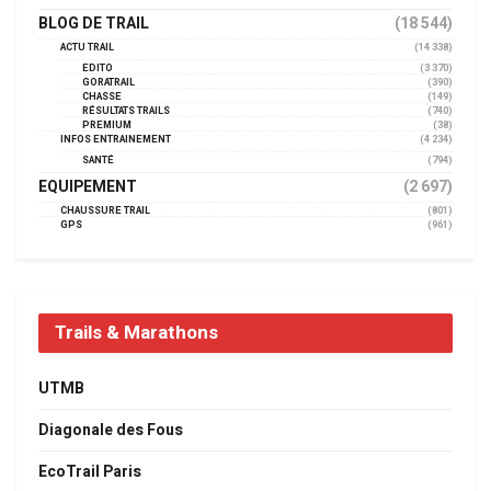
BLOG DE TRAIL
(18 544)
ACTU TRAIL
(14 338)
EDITO
(3 370)
GORATRAIL
(390)
CHASSE
(149)
RÉSULTATS TRAILS
(740)
PREMIUM
(38)
INFOS ENTRAINEMENT
(4 234)
SANTÉ
(794)
EQUIPEMENT
(2 697)
CHAUSSURE TRAIL
(801)
GPS
(961)
Trails & Marathons
UTMB
Diagonale des Fous
EcoTrail Paris