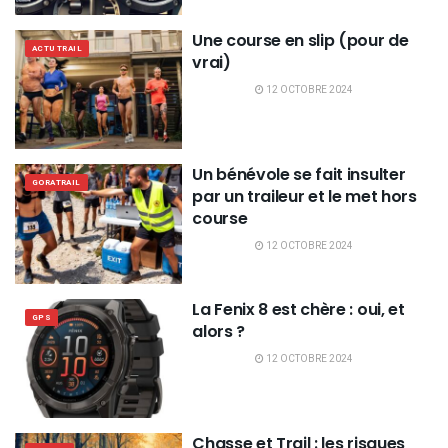
Une course en slip (pour de
ACTU TRAIL
vrai)
12 OCTOBRE 2024
Un bénévole se fait insulter
GORATRAIL
par un traileur et le met hors
course
12 OCTOBRE 2024
La Fenix 8 est chère : oui, et
GPS
alors ?
12 OCTOBRE 2024
Chasse et Trail : les risques