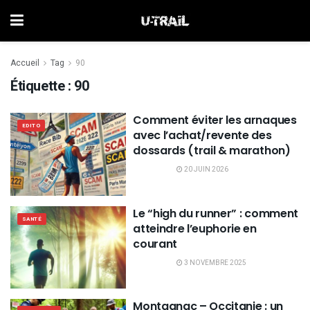
Accueil
Tag
90
Étiquette :
90
Comment éviter les arnaques
EDITO
avec l’achat/revente des
dossards (trail & marathon)
20 JUIN 2026
Le “high du runner” : comment
SANTÉ
atteindre l’euphorie en
courant
3 NOVEMBRE 2025
Montagnac – Occitanie : un