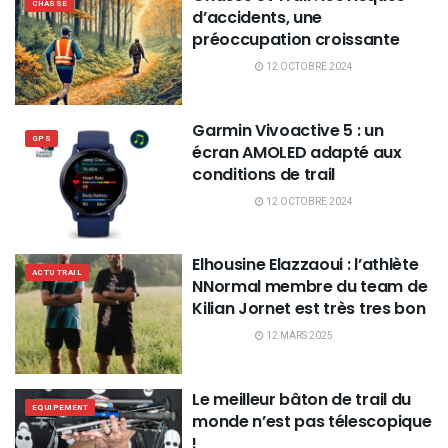
CHASSE
d’accidents, une
préoccupation croissante
12 OCTOBRE 2024
Garmin Vivoactive 5 : un
GPS
écran AMOLED adapté aux
conditions de trail
12 OCTOBRE 2024
Elhousine Elazzaoui : l’athlète
ACTU TRAIL
NNormal membre du team de
Kilian Jornet est très tres bon
12 MARS 2025
Le meilleur bâton de trail du
EQUIPEMENT
monde n’est pas télescopique
!