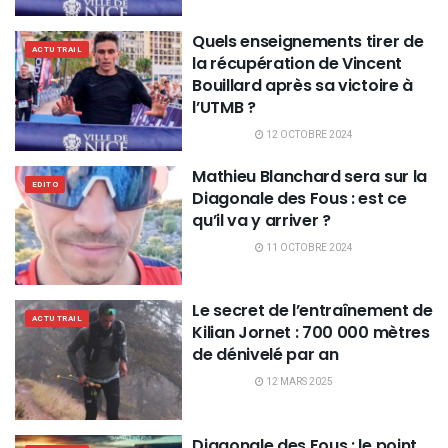
Quels enseignements tirer de
ACTU TRAIL
la récupération de Vincent
Bouillard après sa victoire à
l’UTMB ?
12 OCTOBRE 2024
Mathieu Blanchard sera sur la
EDITO
Diagonale des Fous : est ce
qu’il va y arriver ?
11 OCTOBRE 2024
Le secret de l’entraînement de
ACTU TRAIL
Kilian Jornet : 700 000 mètres
de dénivelé par an
12 MARS 2025
Diagonale des Fous : le point