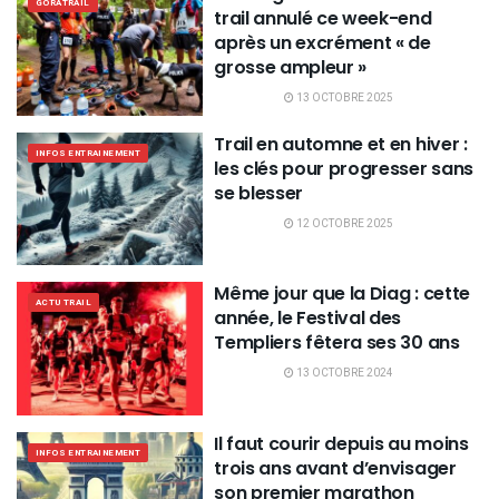
GORATRAIL
trail annulé ce week-end
après un excrément « de
grosse ampleur »
13 OCTOBRE 2025
Trail en automne et en hiver :
INFOS ENTRAINEMENT
les clés pour progresser sans
se blesser
12 OCTOBRE 2025
Même jour que la Diag : cette
ACTU TRAIL
année, le Festival des
Templiers fêtera ses 30 ans
13 OCTOBRE 2024
Il faut courir depuis au moins
INFOS ENTRAINEMENT
trois ans avant d’envisager
son premier marathon