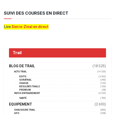
SUIVI DES COURSES EN DIRECT
Live
Sierre-Zinal en direct
Trail
BLOG DE TRAIL
(18 525)
ACTU TRAIL
(14 320)
EDITO
(3 363)
GORATRAIL
(390)
CHASSE
(149)
RÉSULTATS TRAILS
(739)
PREMIUM
(38)
INFOS ENTRAINEMENT
(4 233)
SANTÉ
(794)
EQUIPEMENT
(2 693)
CHAUSSURE TRAIL
(800)
GPS
(958)