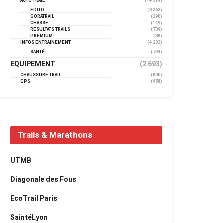
ACTU TRAIL
(14 319)
EDITO
(3 363)
GORATRAIL
(390)
CHASSE
(149)
RÉSULTATS TRAILS
(739)
PREMIUM
(38)
INFOS ENTRAINEMENT
(4 233)
SANTÉ
(794)
EQUIPEMENT
(2 693)
CHAUSSURE TRAIL
(800)
GPS
(958)
Trails & Marathons
UTMB
Diagonale des Fous
EcoTrail Paris
SaintéLyon