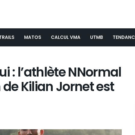
TRAILS
MATOS
CALCUL VMA
UTMB
TENDANC
i : l’athlète NNormal
e Kilian Jornet est