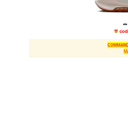
cod
COMMANDE
M