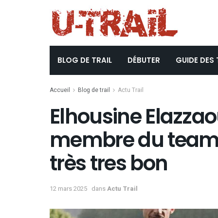
BLOG DE TRAIL
DÉBUTER
GUIDE DES 
Accueil
Blog de trail
Actu Trail
Elhousine Elazzaou
membre du team d
très tres bon
12 mars 2025
dans
Actu Trail