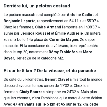
Derrière lui, un peloton costaud
Le podium masculin est complété par
Antoine Cadiot
et
Benjamin Laporte
, respectivement en 54’11 » et 55’07 ».
Chez les femmes,
Claire Armand
l’emporte en 1h08’37 »,
suivie par
Jessica Roussel
et
Émilie Audrerie
. On notera
aussi la belle 14e place de
Corentin Magne
, 2e espoir
masculin. Et la constance des vétérans, bien représentés
dans le top 20, notamment
Rémy Froidefon
et
Marc
Boyer
, 1er et 2e de la catégorie M2.
Et sur le 5 km ? De la vitesse, et du panache
Du côté du 5 kilomètres,
Benoît Clavel
a mis tout le monde
d’accord avec un temps canon de 17’32 ». Chez les
femmes,
Cindy Bourras
s’impose en 24’32 ». Mais plus
que les chronos, c’est l’ambiance qui a marqué cette édition.
Avec
47 arrivants sur le 5 km
et
45 sur le 12 km
, cette