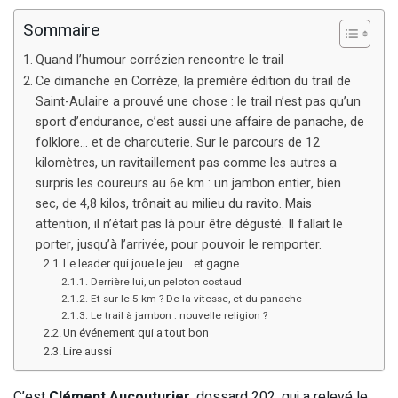
Sommaire
Quand l’humour corrézien rencontre le trail
Ce dimanche en Corrèze, la première édition du trail de
Saint-Aulaire a prouvé une chose : le trail n’est pas qu’un
sport d’endurance, c’est aussi une affaire de panache, de
folklore… et de charcuterie. Sur le parcours de 12
kilomètres, un ravitaillement pas comme les autres a
surpris les coureurs au 6e km : un jambon entier, bien
sec, de 4,8 kilos, trônait au milieu du ravito. Mais
attention, il n’était pas là pour être dégusté. Il fallait le
porter, jusqu’à l’arrivée, pour pouvoir le remporter.
Le leader qui joue le jeu… et gagne
Derrière lui, un peloton costaud
Et sur le 5 km ? De la vitesse, et du panache
Le trail à jambon : nouvelle religion ?
Un événement qui a tout bon
Lire aussi
C’est
Clément Aucouturier
, dossard 202, qui a relevé le