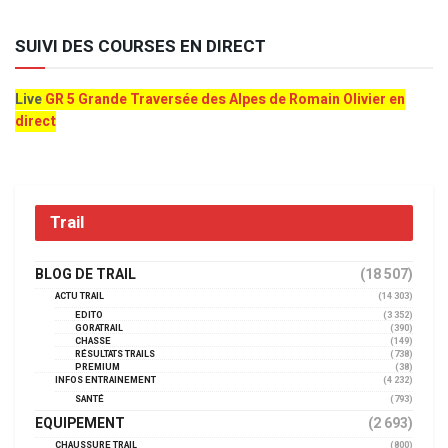
SUIVI DES COURSES EN DIRECT
Live
GR 5 Grande Traversée des Alpes de Romain Olivier en
direct
Trail
BLOG DE TRAIL
(18 507)
ACTU TRAIL
(14 303)
EDITO
(3 352)
GORATRAIL
(390)
CHASSE
(149)
RÉSULTATS TRAILS
(738)
PREMIUM
(38)
INFOS ENTRAINEMENT
(4 232)
SANTÉ
(793)
EQUIPEMENT
(2 693)
CHAUSSURE TRAIL
(800)