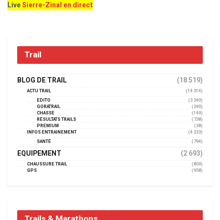
Live
Sierre-Zinal en direct
Trail
BLOG DE TRAIL
(18 519)
ACTU TRAIL
(14 314)
EDITO
(3 360)
GORATRAIL
(390)
CHASSE
(149)
RÉSULTATS TRAILS
(738)
PREMIUM
(38)
INFOS ENTRAINEMENT
(4 233)
SANTÉ
(794)
EQUIPEMENT
(2 693)
CHAUSSURE TRAIL
(800)
GPS
(958)
Trails & Marathons