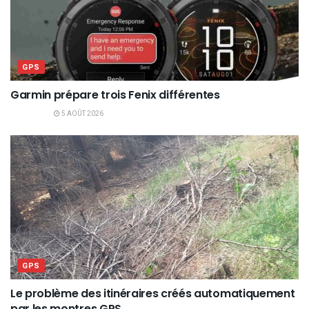
GPS
Garmin prépare trois Fenix différentes
5 AOÛT 2026
GPS
Le problème des itinéraires créés automatiquement
par les montres GPS