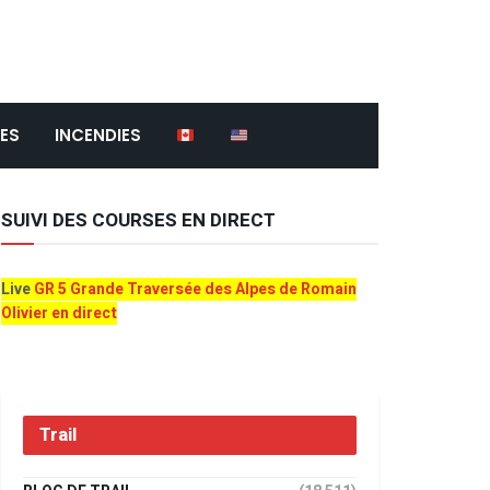
ES
INCENDIES
SUIVI DES COURSES EN DIRECT
Live
GR 5 Grande Traversée des Alpes de Romain
Olivier en direct
Trail