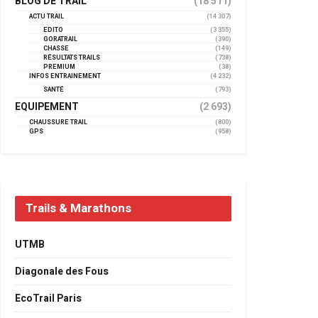
BLOG DE TRAIL
(18 511)
ACTU TRAIL
(14 307)
EDITO
(3 355)
GORATRAIL
(390)
CHASSE
(149)
RÉSULTATS TRAILS
(738)
PREMIUM
(38)
INFOS ENTRAINEMENT
(4 232)
SANTÉ
(793)
EQUIPEMENT
(2 693)
CHAUSSURE TRAIL
(800)
GPS
(958)
Trails & Marathons
UTMB
Diagonale des Fous
EcoTrail Paris