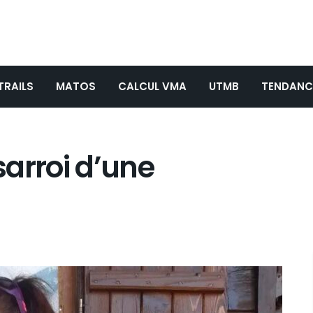
TRAILS
MATOS
CALCUL VMA
UTMB
TENDANC
ésarroi d’une