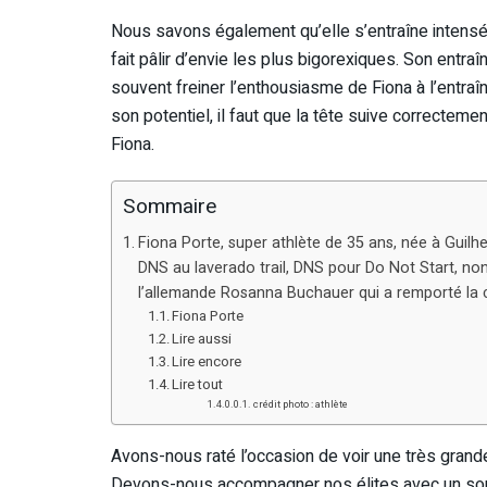
Nous savons également qu’elle s’entraîne intensé
fait pâlir d’envie les plus bigorexiques. Son entr
souvent freiner l’enthousiasme de Fiona à l’entraî
son potentiel, il faut que la tête suive correctem
Fiona.
Sommaire
Fiona Porte, super athlète de 35 ans, née à Guil
DNS au laverado trail, DNS pour Do Not Start, non p
l’allemande Rosanna Buchauer qui a remporté la 
Fiona Porte
Lire aussi
Lire encore
Lire tout
crédit photo : athlète
Avons-nous raté l’occasion de voir une très gran
Devons-nous accompagner nos élites avec un sout