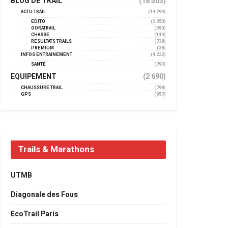
BLOG DE TRAIL
(18 503)
ACTU TRAIL
(14 299)
EDITO
(3 350)
GORATRAIL
(390)
CHASSE
(149)
RÉSULTATS TRAILS
(738)
PREMIUM
(38)
INFOS ENTRAINEMENT
(4 232)
SANTÉ
(793)
EQUIPEMENT
(2 690)
CHAUSSURE TRAIL
(798)
GPS
(957)
Trails & Marathons
UTMB
Diagonale des Fous
EcoTrail Paris