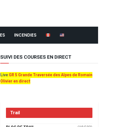
ES
INCENDIES
SUIVI DES COURSES EN DIRECT
Live
GR 5 Grande Traversée des Alpes de Romain
Olivier en direct
Trail