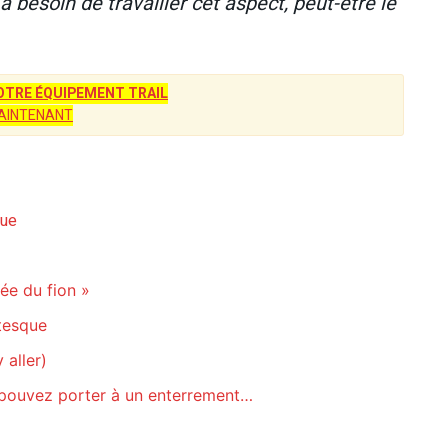
 besoin de travailler cet aspect, peut-être le
TRE ÉQUIPEMENT TRAIL
AINTENANT
que
llée du fion »
tesque
 aller)
s pouvez porter à un enterrement…