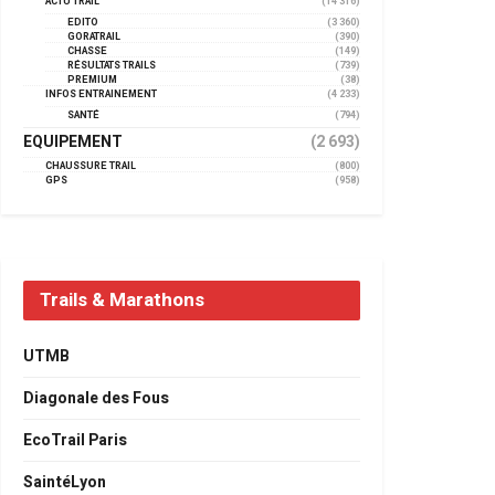
ACTU TRAIL
(14 316)
EDITO
(3 360)
GORATRAIL
(390)
CHASSE
(149)
RÉSULTATS TRAILS
(739)
PREMIUM
(38)
INFOS ENTRAINEMENT
(4 233)
SANTÉ
(794)
EQUIPEMENT
(2 693)
CHAUSSURE TRAIL
(800)
GPS
(958)
Trails & Marathons
UTMB
Diagonale des Fous
EcoTrail Paris
SaintéLyon