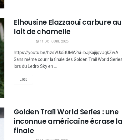
Elhousine Elazzaoui carbure au
lait de chamelle
11 OCTOBRE 2025
https://youtu.be/hzsVUx5tUMA?si=bJjKajijqvUgkZwA
Sans même courir la finale des Golden Trail World Series
lors du Ledro Sky en ...
LIRE
Golden Trail World Series : une
inconnue américaine écrase la
finale