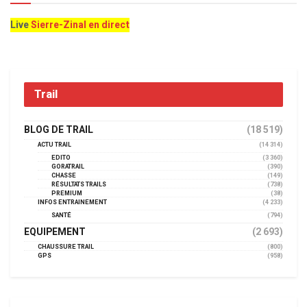
Live
Sierre-Zinal en direct
Trail
BLOG DE TRAIL
(18 519)
ACTU TRAIL
(14 314)
EDITO
(3 360)
GORATRAIL
(390)
CHASSE
(149)
RÉSULTATS TRAILS
(738)
PREMIUM
(38)
INFOS ENTRAINEMENT
(4 233)
SANTÉ
(794)
EQUIPEMENT
(2 693)
CHAUSSURE TRAIL
(800)
GPS
(958)