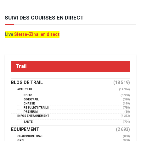
SUIVI DES COURSES EN DIRECT
Live
Sierre-Zinal en direct
Trail
BLOG DE TRAIL
(18 519)
ACTU TRAIL
(14 314)
EDITO
(3 360)
GORATRAIL
(390)
CHASSE
(149)
RÉSULTATS TRAILS
(738)
PREMIUM
(38)
INFOS ENTRAINEMENT
(4 233)
SANTÉ
(794)
EQUIPEMENT
(2 693)
CHAUSSURE TRAIL
(800)
GPS
(958)