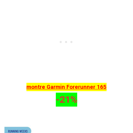
montre Garmin Forerunner 165
-21%