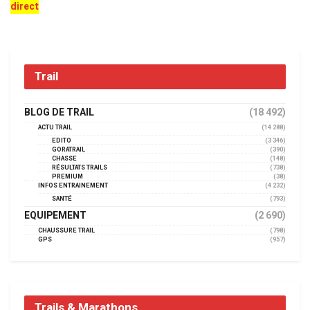
direct
Trail
BLOG DE TRAIL
(18 492)
ACTU TRAIL
(14 288)
EDITO
(3 346)
GORATRAIL
(390)
CHASSE
(148)
RÉSULTATS TRAILS
(738)
PREMIUM
(38)
INFOS ENTRAINEMENT
(4 232)
SANTÉ
(793)
EQUIPEMENT
(2 690)
CHAUSSURE TRAIL
(798)
GPS
(957)
Trails & Marathons