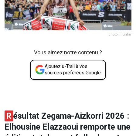
photo : irunfar
Vous aimez notre contenu ?
Ajoutez u-Trail à vos
sources préférées Google
R
ésultat Zegama-Aizkorri 2026 :
Elhousine Elazzaoui remporte une