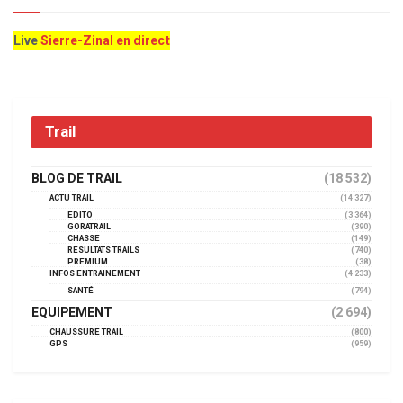
Live
Sierre-Zinal en direct
Trail
BLOG DE TRAIL
(18 532)
ACTU TRAIL
(14 327)
EDITO
(3 364)
GORATRAIL
(390)
CHASSE
(149)
RÉSULTATS TRAILS
(740)
PREMIUM
(38)
INFOS ENTRAINEMENT
(4 233)
SANTÉ
(794)
EQUIPEMENT
(2 694)
CHAUSSURE TRAIL
(800)
GPS
(959)