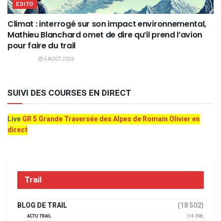
EDITO
Climat : interrogé sur son impact environnemental,
Mathieu Blanchard omet de dire qu’il prend l’avion
pour faire du trail
6 AOÛT 2026
SUIVI DES COURSES EN DIRECT
Live
GR 5 Grande Traversée des Alpes de Romain Olivier en
direct
Trail
BLOG DE TRAIL
(18 502)
ACTU TRAIL
(14 298)