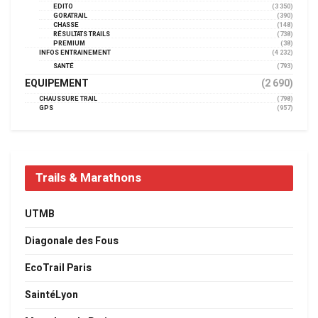
EDITO
(3 350)
GORATRAIL
(390)
CHASSE
(148)
RÉSULTATS TRAILS
(738)
PREMIUM
(38)
INFOS ENTRAINEMENT
(4 232)
SANTÉ
(793)
EQUIPEMENT
(2 690)
CHAUSSURE TRAIL
(798)
GPS
(957)
Trails & Marathons
UTMB
Diagonale des Fous
EcoTrail Paris
SaintéLyon