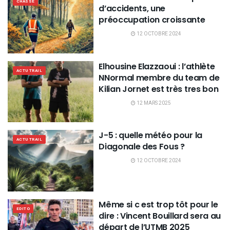
CHASSE
d’accidents, une
préoccupation croissante
12 OCTOBRE 2024
Elhousine Elazzaoui : l’athlète
ACTU TRAIL
NNormal membre du team de
Kilian Jornet est très tres bon
12 MARS 2025
J-5 : quelle météo pour la
ACTU TRAIL
Diagonale des Fous ?
12 OCTOBRE 2024
Même si c est trop tôt pour le
EDITO
dire : Vincent Bouillard sera au
départ de l’UTMB 2025