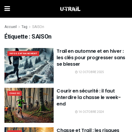
Accueil
Tag
SAISOn
Étiquette :
SAISOn
Trail en automne et en hiver :
INFOS ENTRAINEMENT
les clés pour progresser sans
se blesser
12 OCTOBRE 2025
Courir en sécurité : il faut
CHASSE
interdire la chasse le week-
end
14 OCTOBRE 2024
Chasse et Trail : les risques