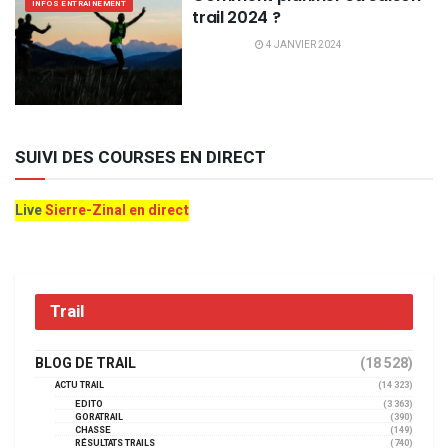
INFOS ENTRAINEMENT
trail 2024 ?
4 JANVIER 2024
SUIVI DES COURSES EN DIRECT
Live
Sierre-Zinal en direct
Trail
BLOG DE TRAIL
(18 528)
ACTU TRAIL
(14 323)
EDITO
(3 363)
GORATRAIL
(390)
CHASSE
(149)
RÉSULTATS TRAILS
(740)