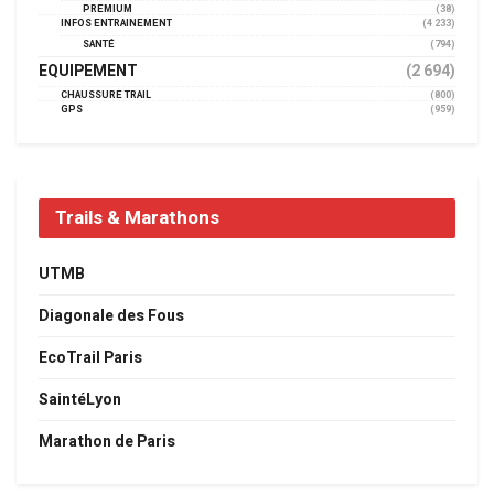
PREMIUM
(38)
INFOS ENTRAINEMENT
(4 233)
SANTÉ
(794)
EQUIPEMENT
(2 694)
CHAUSSURE TRAIL
(800)
GPS
(959)
Trails & Marathons
UTMB
Diagonale des Fous
EcoTrail Paris
SaintéLyon
Marathon de Paris