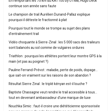
En remportant les 75 km du KAT100 by UTMB, Hugo Deck
continue son année sans faute
Le champion de trail Aurélien Dunand-Pallaz explique
pourquoi il déteste le fractionné à plat
Pourquoi tout le monde se trompe au sujet des plans
d’entraînement trail
Vidéo choquante à Sierre-Zinal : les 5 000 sacs des traileurs
sont balancés au sol comme de vulgaires ordures
Triathlon : pourquoi les athlètes portent leur montre GPS à la
main (et pas au poignet ?)
Pauline Ferrand-Prévot : maladie, perte de poids, dopage…
que sait-on vraiment sur les raisons de son abandon ?
Résultat Sierre Zinal : le triplé kényan est-il louche ?
Baptiste Chassagne veut rendre le trail accessible à tous…
tout en devenant ambassadeur d’une marque de luxe
Nouchka Simic : faut-il croire une diététicienne sponsorisée