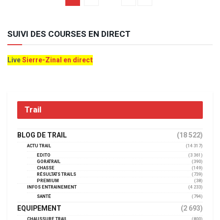
SUIVI DES COURSES EN DIRECT
Live
Sierre-Zinal en direct
Trail
BLOG DE TRAIL
(18 522)
ACTU TRAIL
(14 317)
EDITO
(3 361)
GORATRAIL
(390)
CHASSE
(149)
RÉSULTATS TRAILS
(739)
PREMIUM
(38)
INFOS ENTRAINEMENT
(4 233)
SANTÉ
(794)
EQUIPEMENT
(2 693)
CHAUSSURE TRAIL
(800)