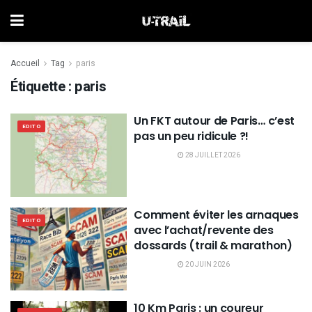
Accueil
Tag
paris
Étiquette :
paris
Un FKT autour de Paris… c’est
EDITO
pas un peu ridicule ?!
28 JUILLET 2026
Comment éviter les arnaques
EDITO
avec l’achat/revente des
dossards (trail & marathon)
20 JUIN 2026
10 Km Paris : un coureur