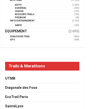
ACTU TRAIL
(14 320)
EDITO
(3 363)
GORATRAIL
(390)
CHASSE
(149)
RÉSULTATS TRAILS
(739)
PREMIUM
(38)
INFOS ENTRAINEMENT
(4 233)
SANTÉ
(794)
EQUIPEMENT
(2 693)
CHAUSSURE TRAIL
(800)
GPS
(958)
Trails & Marathons
UTMB
Diagonale des Fous
EcoTrail Paris
SaintéLyon