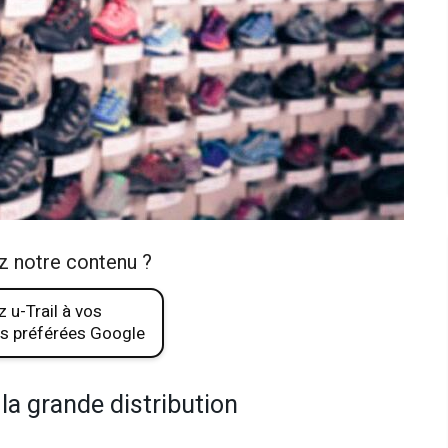
z notre contenu ?
 u-Trail à vos
s préférées Google
 la grande distribution