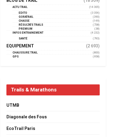
BLOG DE TRAIL
(18 509)
ACTU TRAIL
(14 305)
EDITO
(3 354)
GORATRAIL
(390)
CHASSE
(149)
RÉSULTATS TRAILS
(738)
PREMIUM
(38)
INFOS ENTRAINEMENT
(4 232)
SANTÉ
(793)
EQUIPEMENT
(2 693)
CHAUSSURE TRAIL
(800)
GPS
(958)
Trails & Marathons
UTMB
Diagonale des Fous
EcoTrail Paris