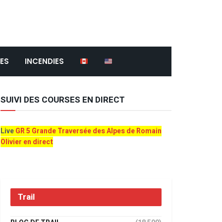
ES
INCENDIES
SUIVI DES COURSES EN DIRECT
Live
GR 5 Grande Traversée des Alpes de Romain
Olivier en direct
Trail