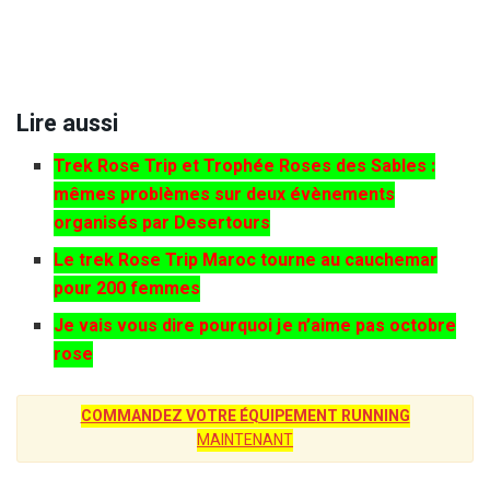
Lire aussi
Trek Rose Trip et Trophée Roses des Sables :
mêmes problèmes sur deux évènements
organisés par Desertours
Le trek Rose Trip Maroc tourne au cauchemar
pour 200 femmes
Je vais vous dire pourquoi je n’aime pas octobre
rose
COMMANDEZ VOTRE ÉQUIPEMENT RUNNING
MAINTENANT