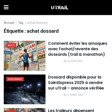
Accueil
Tag
achat dossard
Étiquette :
achat dossard
Comment éviter les arnaques
EDITO
avec l’achat/revente des
dossards (trail & marathon)
20 JUIN 2026
Dossard disponible pour la
EQUIPEMENT
SaintExpress 2025 à vendre
sur uTrail – annonce vérifiée
21 AVRIL 2025
Les traileurs dépensent