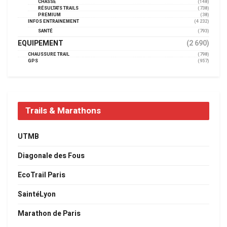
CHASSE
(148)
RÉSULTATS TRAILS
(738)
PREMIUM
(38)
INFOS ENTRAINEMENT
(4 232)
SANTÉ
(793)
EQUIPEMENT
(2 690)
CHAUSSURE TRAIL
(798)
GPS
(957)
Trails & Marathons
UTMB
Diagonale des Fous
EcoTrail Paris
SaintéLyon
Marathon de Paris