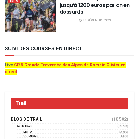
EDITO
jusqu’à 1200 euros par an en
dossards
27 DÉCEMBRE 2024
SUIVI DES COURSES EN DIRECT
Live
GR 5 Grande Traversée des Alpes de Romain Olivier en
direct
Trail
BLOG DE TRAIL
(18 502)
ACTU TRAIL
(14 298)
EDITO
(3 350)
GORATRAIL
(390)