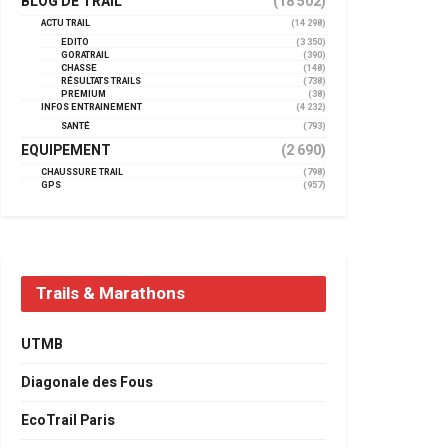
BLOG DE TRAIL
(18 502)
ACTU TRAIL
(14 298)
EDITO
(3 350)
GORATRAIL
(390)
CHASSE
(148)
RÉSULTATS TRAILS
(738)
PREMIUM
(38)
INFOS ENTRAINEMENT
(4 232)
SANTÉ
(793)
EQUIPEMENT
(2 690)
CHAUSSURE TRAIL
(798)
GPS
(957)
Trails & Marathons
UTMB
Diagonale des Fous
EcoTrail Paris