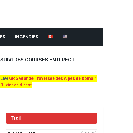
ES
INCENDIES
SUIVI DES COURSES EN DIRECT
Live
GR 5 Grande Traversée des Alpes de Romain
Olivier en direct
Trail