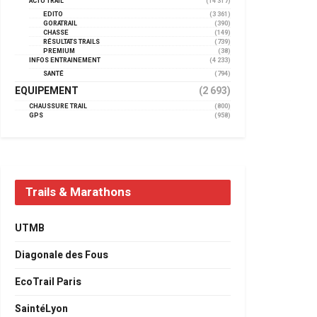
ACTU TRAIL
(14 317)
EDITO
(3 361)
GORATRAIL
(390)
CHASSE
(149)
RÉSULTATS TRAILS
(739)
PREMIUM
(38)
INFOS ENTRAINEMENT
(4 233)
SANTÉ
(794)
EQUIPEMENT
(2 693)
CHAUSSURE TRAIL
(800)
GPS
(958)
Trails & Marathons
UTMB
Diagonale des Fous
EcoTrail Paris
SaintéLyon