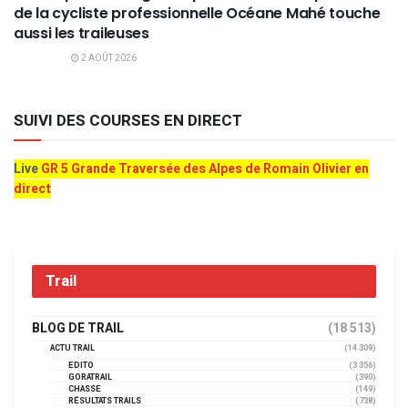
de la cycliste professionnelle Océane Mahé touche
aussi les traileuses
2 AOÛT 2026
SUIVI DES COURSES EN DIRECT
Live
GR 5 Grande Traversée des Alpes de Romain Olivier en
direct
Trail
BLOG DE TRAIL
(18 513)
ACTU TRAIL
(14 309)
EDITO
(3 356)
GORATRAIL
(390)
CHASSE
(149)
RÉSULTATS TRAILS
(738)