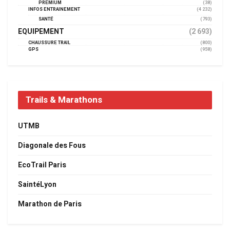
PREMIUM
(38)
INFOS ENTRAINEMENT
(4 232)
SANTÉ
(793)
EQUIPEMENT
(2 693)
CHAUSSURE TRAIL
(800)
GPS
(958)
Trails & Marathons
UTMB
Diagonale des Fous
EcoTrail Paris
SaintéLyon
Marathon de Paris