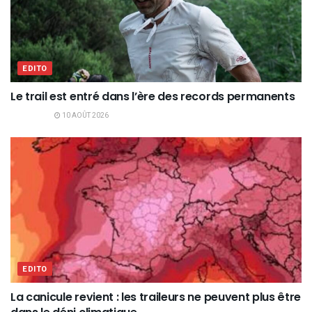
EDITO
Le trail est entré dans l’ère des records permanents
10 AOÛT 2026
EDITO
La canicule revient : les traileurs ne peuvent plus être