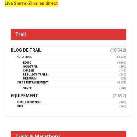
Live
Sierre-Zinal en direct
Trail
BLOG DE TRAIL
(18 542)
ACTU TRAIL
(14 336)
EDITO
(3 369)
GORATRAIL
(390)
CHASSE
(149)
RÉSULTATS TRAILS
(740)
PREMIUM
(38)
INFOS ENTRAINEMENT
(4 234)
SANTÉ
(794)
EQUIPEMENT
(2 697)
CHAUSSURE TRAIL
(801)
GPS
(961)
Trails & Marathons