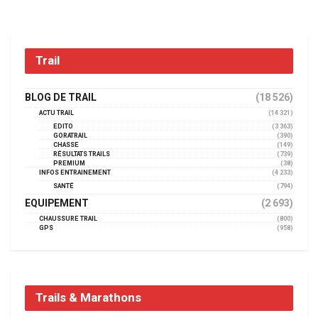
Trail
BLOG DE TRAIL
(18 526)
ACTU TRAIL
(14 321)
EDITO
(3 363)
GORATRAIL
(390)
CHASSE
(149)
RÉSULTATS TRAILS
(739)
PREMIUM
(38)
INFOS ENTRAINEMENT
(4 233)
SANTÉ
(794)
EQUIPEMENT
(2 693)
CHAUSSURE TRAIL
(800)
GPS
(958)
Trails & Marathons