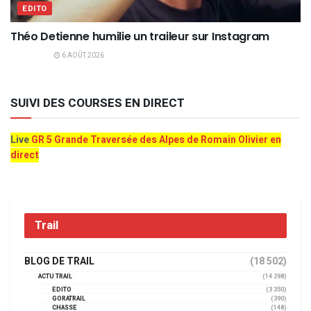
EDITO
Théo Detienne humilie un traileur sur Instagram
6 AOÛT 2026
SUIVI DES COURSES EN DIRECT
Live
GR 5 Grande Traversée des Alpes de Romain Olivier en
direct
Trail
BLOG DE TRAIL
(18 502)
ACTU TRAIL
(14 298)
EDITO
(3 350)
GORATRAIL
(390)
CHASSE
(148)