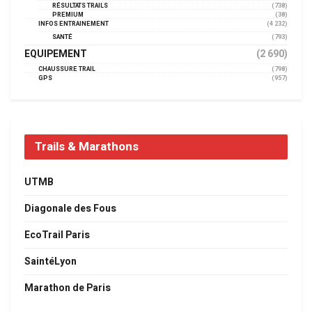
RÉSULTATS TRAILS
(738)
PREMIUM
(38)
INFOS ENTRAINEMENT
(4 232)
SANTÉ
(793)
EQUIPEMENT
(2 690)
CHAUSSURE TRAIL
(798)
GPS
(957)
Trails & Marathons
UTMB
Diagonale des Fous
EcoTrail Paris
SaintéLyon
Marathon de Paris