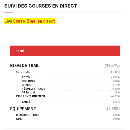
SUIVI DES COURSES EN DIRECT
Live
Sierre-Zinal en direct
Trail
BLOG DE TRAIL
(18 519)
ACTU TRAIL
(14 314)
EDITO
(3 360)
GORATRAIL
(390)
CHASSE
(149)
RÉSULTATS TRAILS
(738)
PREMIUM
(38)
INFOS ENTRAINEMENT
(4 233)
SANTÉ
(794)
EQUIPEMENT
(2 693)
CHAUSSURE TRAIL
(800)
GPS
(958)