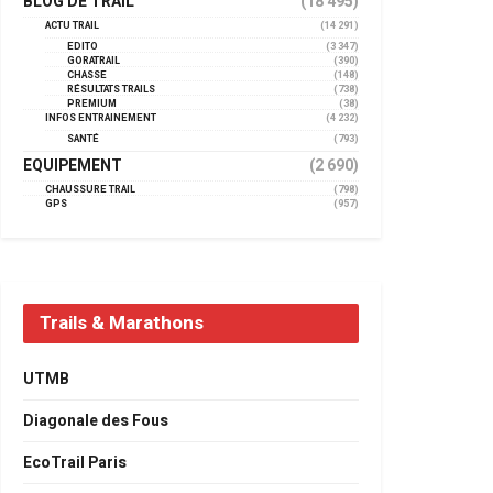
BLOG DE TRAIL
(18 495)
ACTU TRAIL
(14 291)
EDITO
(3 347)
GORATRAIL
(390)
CHASSE
(148)
RÉSULTATS TRAILS
(738)
PREMIUM
(38)
INFOS ENTRAINEMENT
(4 232)
SANTÉ
(793)
EQUIPEMENT
(2 690)
CHAUSSURE TRAIL
(798)
GPS
(957)
Trails & Marathons
UTMB
Diagonale des Fous
EcoTrail Paris