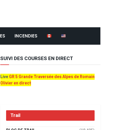
ES
INCENDIES
SUIVI DES COURSES EN DIRECT
Live
GR 5 Grande Traversée des Alpes de Romain
Olivier en direct
Trail