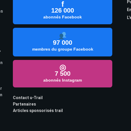
Po
f
126 000
En
as
abonnés Facebook
L'
97 000
,
membres du groupe Facebook
on
◎
7 500
abonnés Instagram
ur
on
Contact u-Trail
Partenaires
Articles sponsorisés trail