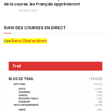
de la course, les Français apprécieront
8 AOÛT 2026
SUIVI DES COURSES EN DIRECT
Live
Sierre-Zinal en direct
Trail
BLOG DE TRAIL
(18 522)
ACTU TRAIL
(14 317)
EDITO
(3 361)
GORATRAIL
(390)
CHASSE
(149)
RÉSULTATS TRAILS
(739)
PREMIUM
(38)
INFOS ENTRAINEMENT
(4 233)
SANTÉ
(794)