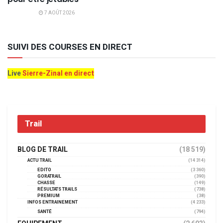
7 AOÛT 2026
SUIVI DES COURSES EN DIRECT
Live
Sierre-Zinal en direct
Trail
BLOG DE TRAIL
(18 519)
ACTU TRAIL
(14 314)
EDITO
(3 360)
GORATRAIL
(390)
CHASSE
(149)
RÉSULTATS TRAILS
(738)
PREMIUM
(38)
INFOS ENTRAINEMENT
(4 233)
SANTÉ
(794)