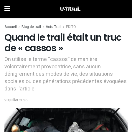
Accueil
Blog de trail
Actu Trail
EDITO
Quand le trail était un truc
de « cassos »
On utilise le terme “cassos” de manière
volontairement provocatrice, sans aucun
dénigrement des modes de vie, des situations
sociales ou des générations précédentes évoquées
dans l'article
28 juillet 2026