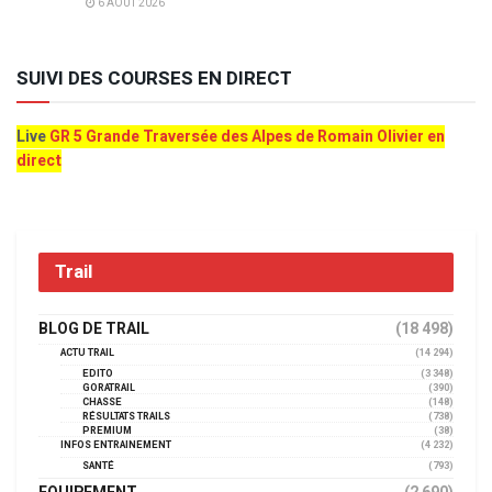
6 AOÛT 2026
SUIVI DES COURSES EN DIRECT
Live
GR 5 Grande Traversée des Alpes de Romain Olivier en
direct
Trail
BLOG DE TRAIL
(18 498)
ACTU TRAIL
(14 294)
EDITO
(3 348)
GORATRAIL
(390)
CHASSE
(148)
RÉSULTATS TRAILS
(738)
PREMIUM
(38)
INFOS ENTRAINEMENT
(4 232)
SANTÉ
(793)