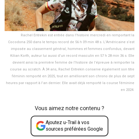
Rachel Entrekin est entrée dans l’histoire mercredi en remportant la
Cocodona 250 dans le temps record de 56 h 09 min 48 s. L’Américaine s’est
imposée au classement général, hommes et femmes confondus, devant
Kilian Korth, auteur lui aussi d’un record masculin en 57 h 28 min 36 s. Elle
devient ainsi la première femme de l’histoire de l’épreuve à remporter la
course au scratch. À 34 ans, Rachel Entrekin conserve également son titre
féminin remporté en 2025, tout en améliorant son chrono de plus de sept
heures par rapport à l’an dernier. Elle avait déjà remporté la course féminine
en 2024.
Vous aimez notre contenu ?
Ajoutez u-Trail à vos
sources préférées Google