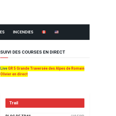
ES
INCENDIES
SUIVI DES COURSES EN DIRECT
Live
GR 5 Grande Traversée des Alpes de Romain
Olivier en direct
Trail