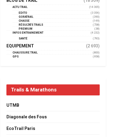
BLOG DE TRAIL
(18 509)
ACTU TRAIL
(14 305)
EDITO
(3 354)
GORATRAIL
(390)
CHASSE
(149)
RÉSULTATS TRAILS
(738)
PREMIUM
(38)
INFOS ENTRAINEMENT
(4 232)
SANTÉ
(793)
EQUIPEMENT
(2 693)
CHAUSSURE TRAIL
(800)
GPS
(958)
Trails & Marathons
UTMB
Diagonale des Fous
EcoTrail Paris