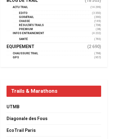
BLOG DE TRAIL
(18 503)
ACTU TRAIL
(14 299)
EDITO
(3 350)
GORATRAIL
(390)
CHASSE
(149)
RÉSULTATS TRAILS
(738)
PREMIUM
(38)
INFOS ENTRAINEMENT
(4 232)
SANTÉ
(793)
EQUIPEMENT
(2 690)
CHAUSSURE TRAIL
(798)
GPS
(957)
Trails & Marathons
UTMB
Diagonale des Fous
EcoTrail Paris