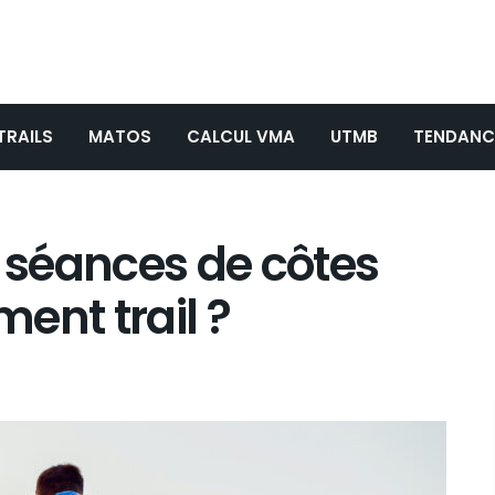
TRAILS
MATOS
CALCUL VMA
UTMB
TENDANC
s séances de côtes
ent trail ?