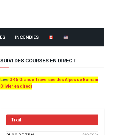
ES
INCENDIES
SUIVI DES COURSES EN DIRECT
Live
GR 5 Grande Traversée des Alpes de Romain
Olivier en direct
Trail