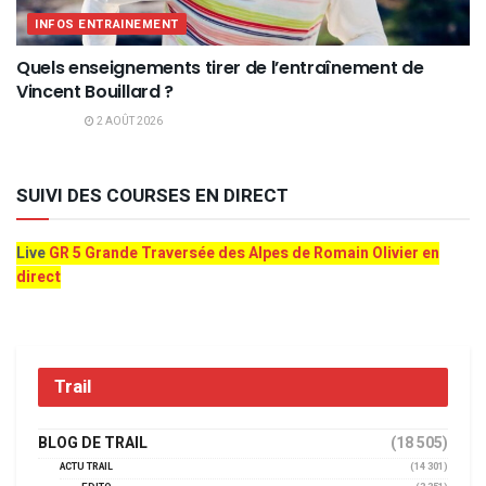
INFOS ENTRAINEMENT
Quels enseignements tirer de l’entraînement de
Vincent Bouillard ?
2 AOÛT 2026
SUIVI DES COURSES EN DIRECT
Live
GR 5 Grande Traversée des Alpes de Romain Olivier en
direct
Trail
BLOG DE TRAIL
(18 505)
ACTU TRAIL
(14 301)