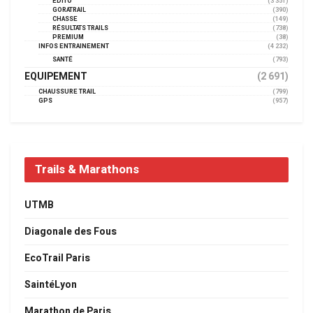
EDITO
(3 351)
GORATRAIL
(390)
CHASSE
(149)
RÉSULTATS TRAILS
(738)
PREMIUM
(38)
INFOS ENTRAINEMENT
(4 232)
SANTÉ
(793)
EQUIPEMENT
(2 691)
CHAUSSURE TRAIL
(799)
GPS
(957)
Trails & Marathons
UTMB
Diagonale des Fous
EcoTrail Paris
SaintéLyon
Marathon de Paris