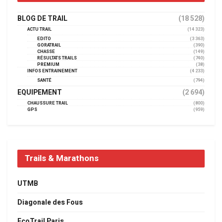
BLOG DE TRAIL
(18 528)
ACTU TRAIL
(14 323)
EDITO
(3 363)
GORATRAIL
(390)
CHASSE
(149)
RÉSULTATS TRAILS
(740)
PREMIUM
(38)
INFOS ENTRAINEMENT
(4 233)
SANTÉ
(794)
EQUIPEMENT
(2 694)
CHAUSSURE TRAIL
(800)
GPS
(959)
Trails & Marathons
UTMB
Diagonale des Fous
EcoTrail Paris