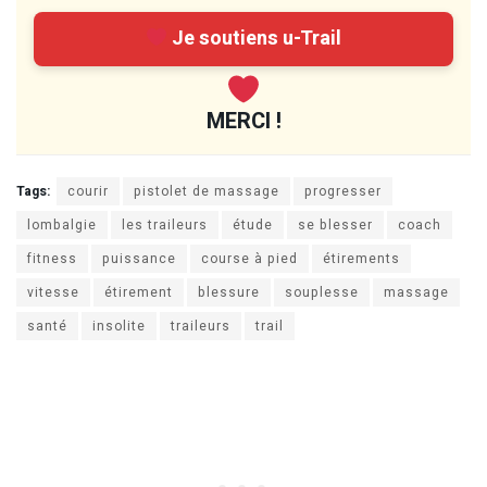
Je soutiens u-Trail
MERCI !
Tags:
courir
pistolet de massage
progresser
lombalgie
les traileurs
étude
se blesser
coach
fitness
puissance
course à pied
étirements
vitesse
étirement
blessure
souplesse
massage
santé
insolite
traileurs
trail