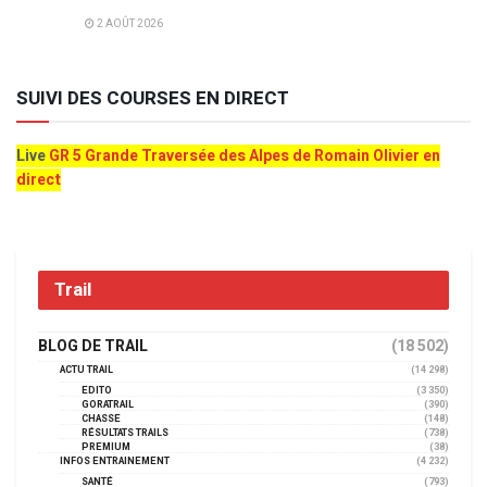
2 AOÛT 2026
SUIVI DES COURSES EN DIRECT
Live
GR 5 Grande Traversée des Alpes de Romain Olivier en
direct
Trail
BLOG DE TRAIL
(18 502)
ACTU TRAIL
(14 298)
EDITO
(3 350)
GORATRAIL
(390)
CHASSE
(148)
RÉSULTATS TRAILS
(738)
PREMIUM
(38)
INFOS ENTRAINEMENT
(4 232)
SANTÉ
(793)