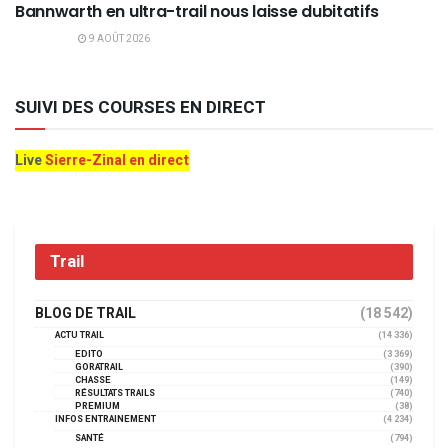
Bannwarth en ultra-trail nous laisse dubitatifs
9 AOÛT 2026
SUIVI DES COURSES EN DIRECT
Live
Sierre-Zinal en direct
Trail
BLOG DE TRAIL
(18 542)
ACTU TRAIL
(14 336)
EDITO
(3 369)
GORATRAIL
(390)
CHASSE
(149)
RÉSULTATS TRAILS
(740)
PREMIUM
(38)
INFOS ENTRAINEMENT
(4 234)
SANTÉ
(794)