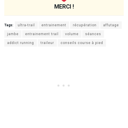
MERCI !
Tags:
ultra-trail
entrainement
récupération
affutage
jambe
entrainement trail
volume
séances
addict running
traileur
conseils course à pied