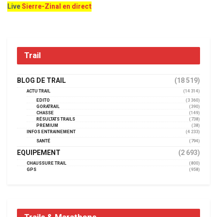
Live
Sierre-Zinal en direct
Trail
BLOG DE TRAIL
(18 519)
ACTU TRAIL
(14 314)
EDITO
(3 360)
GORATRAIL
(390)
CHASSE
(149)
RÉSULTATS TRAILS
(738)
PREMIUM
(38)
INFOS ENTRAINEMENT
(4 233)
SANTÉ
(794)
EQUIPEMENT
(2 693)
CHAUSSURE TRAIL
(800)
GPS
(958)