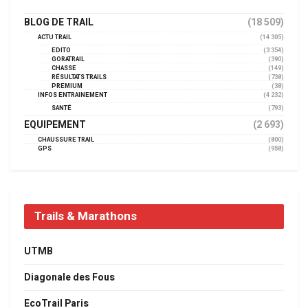
BLOG DE TRAIL
(18 509)
ACTU TRAIL
(14 305)
EDITO
(3 354)
GORATRAIL
(390)
CHASSE
(149)
RÉSULTATS TRAILS
(738)
PREMIUM
(38)
INFOS ENTRAINEMENT
(4 232)
SANTÉ
(793)
EQUIPEMENT
(2 693)
CHAUSSURE TRAIL
(800)
GPS
(958)
Trails & Marathons
UTMB
Diagonale des Fous
EcoTrail Paris