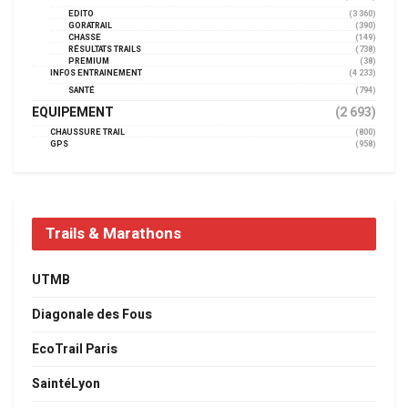
EDITO
(3 360)
GORATRAIL
(390)
CHASSE
(149)
RÉSULTATS TRAILS
(738)
PREMIUM
(38)
INFOS ENTRAINEMENT
(4 233)
SANTÉ
(794)
EQUIPEMENT
(2 693)
CHAUSSURE TRAIL
(800)
GPS
(958)
Trails & Marathons
UTMB
Diagonale des Fous
EcoTrail Paris
SaintéLyon