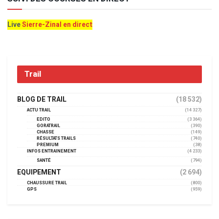
Live
Sierre-Zinal en direct
Trail
BLOG DE TRAIL
(18 532)
ACTU TRAIL
(14 327)
EDITO
(3 364)
GORATRAIL
(390)
CHASSE
(149)
RÉSULTATS TRAILS
(740)
PREMIUM
(38)
INFOS ENTRAINEMENT
(4 233)
SANTÉ
(794)
EQUIPEMENT
(2 694)
CHAUSSURE TRAIL
(800)
GPS
(959)