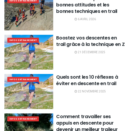
INFOS ENTRAINEMENT
bonnes attitudes et les
bonnes techniques en trail
6 AVRIL 2026
Boostez vos descentes en
INFOS ENTRAINEMENT
trail grâce à la technique en Z
21 DÉCEMBRE 2025
Quels sont les 10 réflexes à
INFOS ENTRAINEMENT
éviter en descente en trail
22 NOVEMBRE 2025
Comment travailler ses
INFOS ENTRAINEMENT
appuis en descente pour
devenir un meilleur traileur