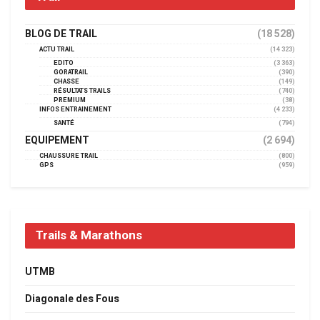
BLOG DE TRAIL
(18 528)
ACTU TRAIL
(14 323)
EDITO
(3 363)
GORATRAIL
(390)
CHASSE
(149)
RÉSULTATS TRAILS
(740)
PREMIUM
(38)
INFOS ENTRAINEMENT
(4 233)
SANTÉ
(794)
EQUIPEMENT
(2 694)
CHAUSSURE TRAIL
(800)
GPS
(959)
Trails & Marathons
UTMB
Diagonale des Fous