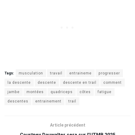
Tags:
musculation
travail
entraineme
progresser
la descente
descente
descente en trail
comment
jambe
montées
quadriceps
côtes
fatigue
descentes
entrainement
trail
Article précédent
Courtney Dauwalter sera sur l’UTMB 2025