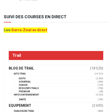
SUIVI DES COURSES EN DIRECT
Live
Sierre-Zinal en direct
Trail
BLOG DE TRAIL
(18 520)
ACTU TRAIL
(14 315)
EDITO
(3 360)
GORATRAIL
(390)
CHASSE
(149)
RÉSULTATS TRAILS
(738)
PREMIUM
(38)
INFOS ENTRAINEMENT
(4 233)
SANTÉ
(794)
EQUIPEMENT
(2 693)
CHAUSSURE TRAIL
(800)