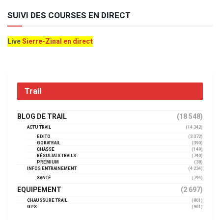
SUIVI DES COURSES EN DIRECT
Live
Sierre-Zinal en direct
Trail
BLOG DE TRAIL
(18 548)
ACTU TRAIL
(14 342)
EDITO
(3 372)
GORATRAIL
(390)
CHASSE
(149)
RÉSULTATS TRAILS
(740)
PREMIUM
(38)
INFOS ENTRAINEMENT
(4 234)
SANTÉ
(794)
EQUIPEMENT
(2 697)
CHAUSSURE TRAIL
(801)
GPS
(961)