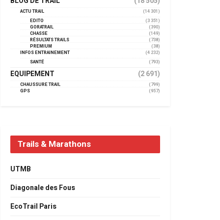
BLOG DE TRAIL
(18 505)
ACTU TRAIL
(14 301)
EDITO
(3 351)
GORATRAIL
(390)
CHASSE
(149)
RÉSULTATS TRAILS
(738)
PREMIUM
(38)
INFOS ENTRAINEMENT
(4 232)
SANTÉ
(793)
EQUIPEMENT
(2 691)
CHAUSSURE TRAIL
(799)
GPS
(957)
Trails & Marathons
UTMB
Diagonale des Fous
EcoTrail Paris