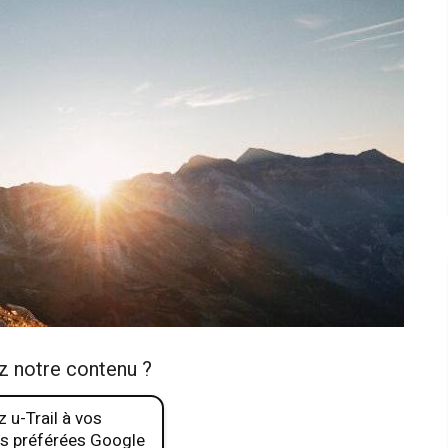
z notre contenu ?
 u-Trail à vos
s préférées Google