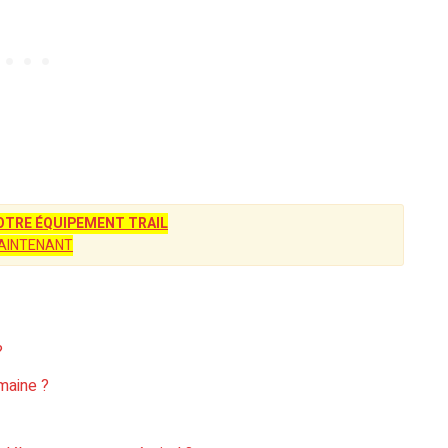
TRE ÉQUIPEMENT TRAIL
AINTENANT
?
emaine ?