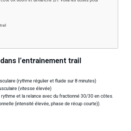
 cote 6X 800m et dimanche 2H. Voilà les doses pour
rail
 dans l’entrainement trail
culaire (rythme régulier et fluide sur 8 minutes)
usculaire (vitesse élevée)
e rythme et la relance avec du fractionné 30/30 en côtes.
nelle (intensité élevée, phase de récup courte)).