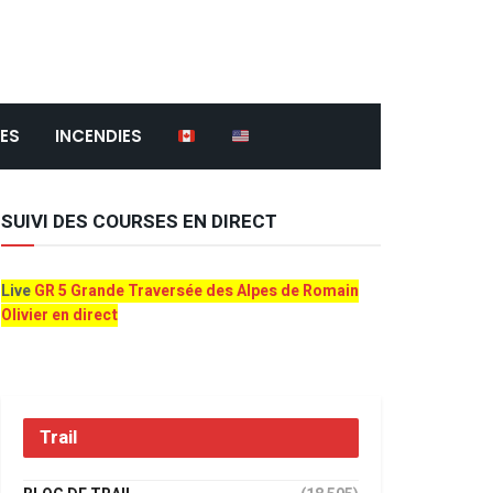
ES
INCENDIES
SUIVI DES COURSES EN DIRECT
Live
GR 5 Grande Traversée des Alpes de Romain
Olivier en direct
Trail