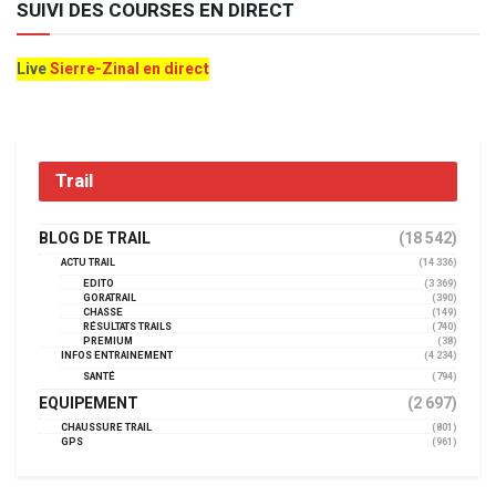
SUIVI DES COURSES EN DIRECT
Live
Sierre-Zinal en direct
Trail
BLOG DE TRAIL
(18 542)
ACTU TRAIL
(14 336)
EDITO
(3 369)
GORATRAIL
(390)
CHASSE
(149)
RÉSULTATS TRAILS
(740)
PREMIUM
(38)
INFOS ENTRAINEMENT
(4 234)
SANTÉ
(794)
EQUIPEMENT
(2 697)
CHAUSSURE TRAIL
(801)
GPS
(961)