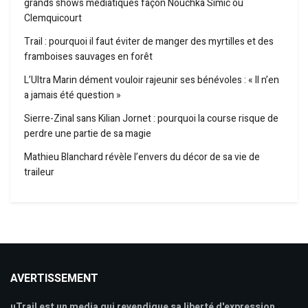
grands shows médiatiques façon Nouchka Simic ou
Clemquicourt
Trail : pourquoi il faut éviter de manger des myrtilles et des
framboises sauvages en forêt
L’Ultra Marin dément vouloir rajeunir ses bénévoles : « Il n’en
a jamais été question »
Sierre-Zinal sans Kilian Jornet : pourquoi la course risque de
perdre une partie de sa magie
Mathieu Blanchard révèle l’envers du décor de sa vie de
traileur
AVERTISSEMENT
uTrail est un media qui revendique sa liberté d'expression,